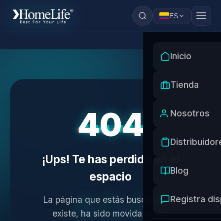
ES
Inicio
Tienda
404
Nosotros
Distribuidor
¡Ups! Te has perdido en el
Blog
espacio
404
Registra dis
La página que estás buscando no
existe, ha sido movida o está